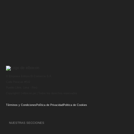
© Empresa Editora El Comercio S.A.
Calle Paracas #532
Pueblo Libre, Lima - Perú
Copyright© | elbocon.pe | Todos los derechos reservados
Términos y Condiciones
Política de Privacidad
Politica de Cookies
NUESTRAS SECCIONES