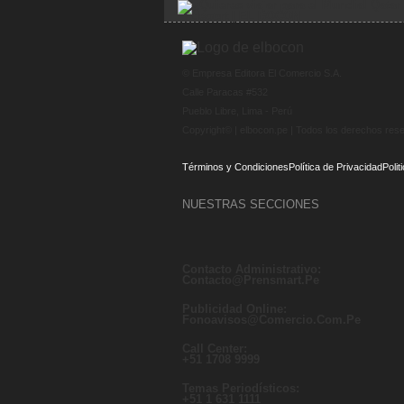
© Empresa Editora El Comercio S.A.
Calle Paracas #532
Pueblo Libre, Lima - Perú
Copyright© | elbocon.pe | Todos los derechos res
Términos y Condiciones
Política de Privacidad
Poli
NUESTRAS SECCIONES
Contacto Administrativo
:
Contacto@prensmart.pe
Publicidad Online
:
Fonoavisos@comercio.com.pe
Call Center
:
+51 1708 9999
Temas Periodísticos
:
+51 1 631 1111