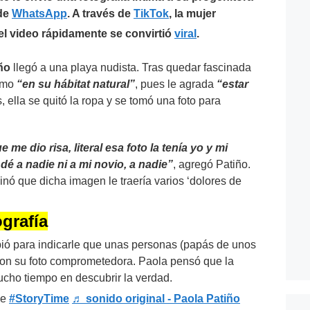
 de
WhatsApp
. A través de
TikTok
, la mujer
 el video rápidamente se convirtió
viral
.
ño
llegó a una playa nudista. Tras quedar fascinada
como
“en su hábitat natural”
, pues le agrada
“estar
, ella se quitó la ropa y se tomó una foto para
e dio risa, literal esa foto la tenía yo y mi
é a nadie ni a mi novio, a nadie”
, agregó Patiño.
nó que dicha imagen le traería varios ‘dolores de
ografía
ibió para indicarle que unas personas (papás de unos
ron su foto comprometedora. Paola pensó que la
cho tiempo en descubrir la verdad.
me
#StoryTime
♬ sonido original - Paola Patiño