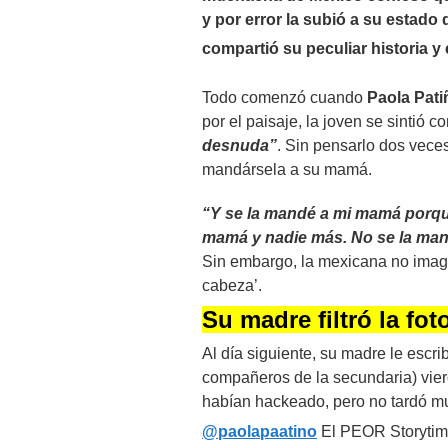
y por error la subió a su estado
compartió su peculiar historia y
Todo comenzó cuando
Paola Pati
por el paisaje, la joven se sintió 
desnuda”
. Sin pensarlo dos veces
mandársela a su mamá.
“Y se la mandé a mi mamá porque m
mamá y nadie más. No se la mand
Sin embargo, la mexicana no imagi
cabeza’.
Su madre filtró la fot
Al día siguiente, su madre le escr
compañeros de la secundaria) vie
habían hackeado, pero no tardó mu
@paolapaatino
El PEOR Storyti