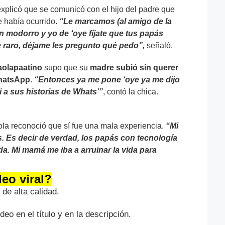
explicó que se comunicó con el hijo del padre que
e había ocurrido.
“Le marcamos (al amigo de la
n modorro y yo de ‘oye fíjate que tus papás
é raro, déjame les pregunto qué pedo”,
señaló.
olapaatino
supo que su
madre subió sin querer
 WhatsApp
.
“Entonces ya me pone ‘oye ya me dijo
i a sus historias de Whats’”
, contó la chica.
aola reconoció que sí fue una mala experiencia.
“Mi
. Es decir de verdad, los papás con tecnología
da. Mi mamá me iba a arruinar la vida para
eo viral?
de alta calidad.
deo en el título y en la descripción.