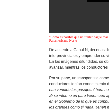
0
“Cómo es posible que un tráiler pague más
seconds
Panamericana Norte
of
0
De acuerdo a Canal N, decenas de
seconds
Volume
90%
interprovinciales y emprender su vi
En las imágenes difundidas, se ob
avanzar, mientras los conductores 
Por su parte, un transportista co
conductores tenían conocimiento d
han vendido los pasajes. Ahora no
Si se informó un paro tienen que 
en el Gobierno de lo que es combus
los grandes como si nada, tienen 