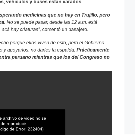
os, vehículos y buses están varados.
esperando medicinas que no hay en Trujillo, pero
ma.
No se puede pasar, desde las 12 a.m. está
 acá hay criaturas”,
comentó un pasajero.
cho porque ellos viven de esto, pero el Gobierno
o y apoyarlos, no darles la espalda.
Prácticamente
ntra peruano mientras que los del Congreso no
e archivo de video no se
de reproducir.
digo de Error: 232404)