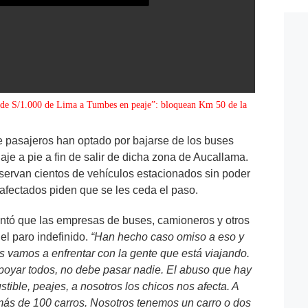
 de S/1.000 de Lima a Tumbes en peaje”: bloquean Km 50 de la
 pasajeros han optado por bajarse de los buses
aje a pie a fin de salir de dicha zona de Aucallama.
servan cientos de vehículos estacionados sin poder
afectados piden que se les ceda el paso.
mentó que las empresas de buses, camioneros y otros
el paro indefinido.
“Han hecho caso omiso a eso y
s vamos a enfrentar con la gente que está viajando.
apoyar todos, no debe pasar nadie. El abuso que hay
tible, peajes, a nosotros los chicos nos afecta. A
más de 100 carros. Nosotros tenemos un carro o dos