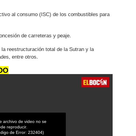
ctivo al consumo (ISC) de los combustibles para
oncesión de carreteras y peaje.
la reestructuración total de la Sutran y la
ades, entre otros.
DO
e archivo de video no se
de reproducir.
digo de Error: 232404)