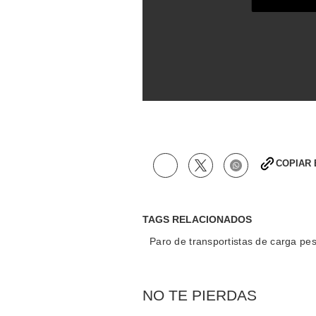
0
seconds
of
0
seconds
Volume
90%
COPIAR
TAGS RELACIONADOS
Paro de transportistas de carga pe
NO TE PIERDAS