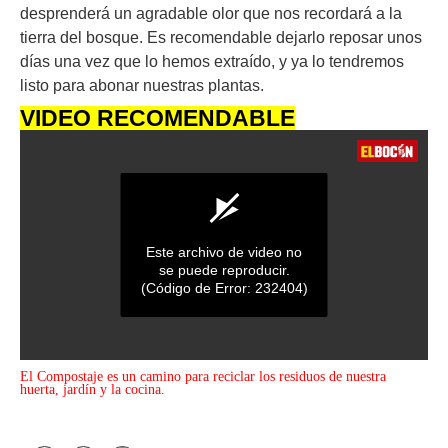
desprenderá un agradable olor que nos recordará a la
tierra del bosque. Es recomendable dejarlo reposar unos
días una vez que lo hemos extraído, y ya lo tendremos
listo para abonar nuestras plantas.
VIDEO RECOMENDABLE
Este archivo de video no
se puede reproducir.
(Código de Error: 232404)
0
El Compostaje es un camino para reciclar los residuos de nuestra
s
huerta, jardín y la cocina.
e
c
o
n