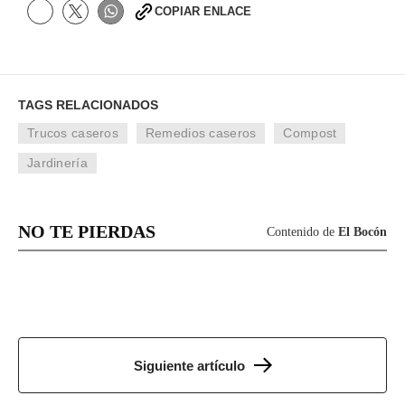
COPIAR ENLACE
d
s
o
f
0
s
e
TAGS RELACIONADOS
c
o
Trucos caseros
Remedios caseros
Compost
n
d
Jardinería
s
NO TE PIERDAS
Contenido de
El Bocón
Siguiente artículo