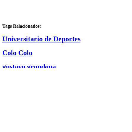
Tags Relacionados:
Universitario de Deportes
Colo Colo
gustavo grondona
Christofer Gonzales
Cargando siguiente...
Director Periodístico
DIRECTOR DE EL BOCÓN
Empresa Editora El Bocón
Calle Paracas #532, Pueblo Libre.
Copyright © elbocon.pe