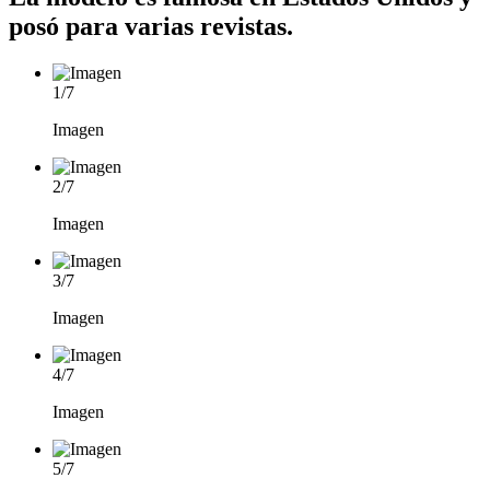
posó para varias revistas.
1
/
7
Imagen
2
/
7
Imagen
3
/
7
Imagen
4
/
7
Imagen
5
/
7