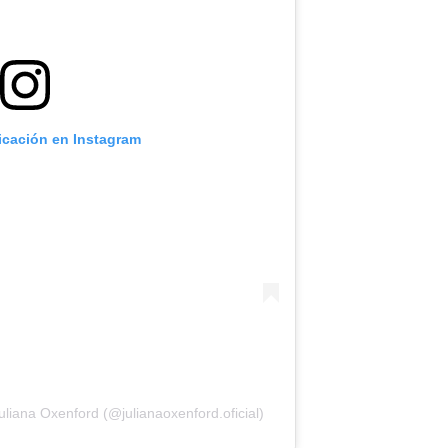
licación en Instagram
liana Oxenford (@julianaoxenford.oficial)