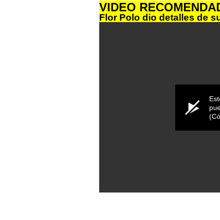
VIDEO RECOMENDA
Flor Polo dio detalles de s
Est
pue
(Có
0
seconds
of
0