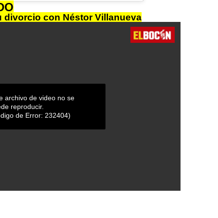
DO
u divorcio con Néstor Villanueva
e archivo de video no se
de reproducir.
digo de Error: 232404)