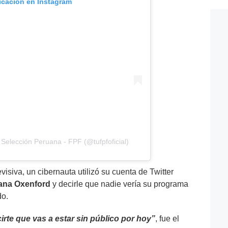
licación en Instagram
Selección Peruana - FPF (@tufpfoficial)
isiva, un cibernauta utilizó su cuenta de Twitter
iana Oxenford
y decirle que nadie vería su programa
do.
irte que vas a estar sin público por hoy”
, fue el