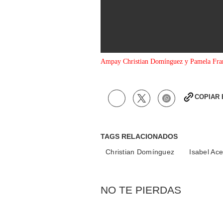
0
Ampay Christian Domínguez y Pamela Fr
seconds
of
0
seconds
Volume
90%
COPIAR
TAGS RELACIONADOS
Christian Domínguez
Isabel Ac
NO TE PIERDAS