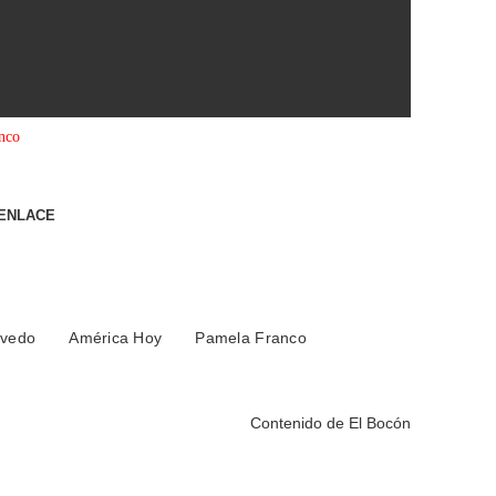
anco
 ENLACE
evedo
América Hoy
Pamela Franco
Contenido de
El Bocón