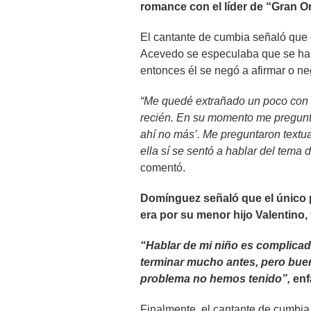
romance con el líder de “Gran Or
El cantante de cumbia señaló que
Acevedo se especulaba que se hab
entonces él se negó a afirmar o ne
“Me quedé extrañado un poco con e
recién. En su momento me preguntan 
ahí no más’. Me preguntaron textua
ella sí se sentó a hablar del tema
comentó.
Domínguez señaló que el único 
era por su menor hijo Valentino,
“Hablar de mi niño es complicado
terminar mucho antes, pero buen
problema no hemos tenido”,
enf
Finalmente, el cantante de cumbia