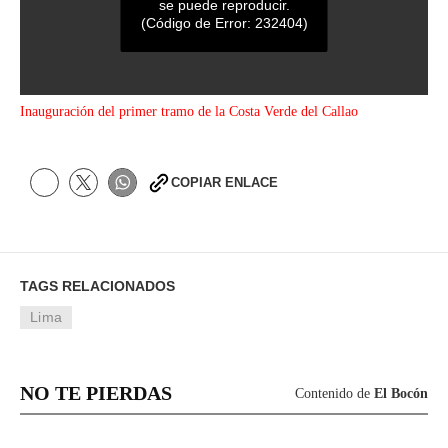
se puede reproducir.
(Código de Error: 232404)
0
Inauguración del primer tramo de la Costa Verde del Callao
s
e
c
o
n
COPIAR ENLACE
d
s
o
f
0
s
TAGS RELACIONADOS
e
c
Lima
o
n
d
s
NO TE PIERDAS
Contenido de
El Bocón